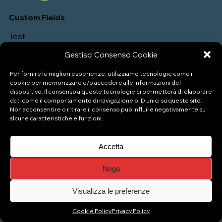
Custom Fields
Test
Gestisci Consenso Cookie
Per fornire le migliori esperienze, utilizziamo tecnologie come i
cookie per memorizzare e/o accedere alle informazioni del
dispositivo. Il consenso a queste tecnologie ci permetterà di elaborare
dati come il comportamento di navigazione o ID unici su questo sito.
Non acconsentire o ritirare il consenso può influire negativamente su
alcune caratteristiche e funzioni.
P.IVA: 04333880989
Accetta
Nega
© Copyright 2026 Naviglio Pizzeria Gelateria
Top
Visualizza le preferenze
Cookie Policy
Privacy Policy
Gestisci consenso