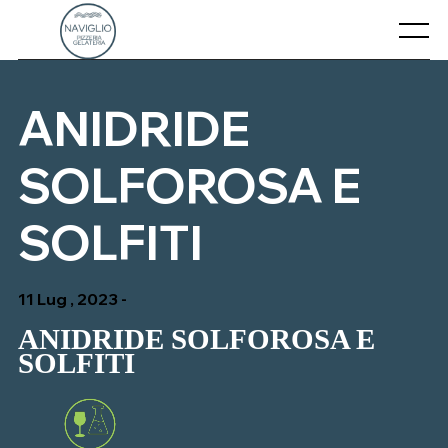
Skip
to
Menu
content
CHI SIAMO
ANIDRIDE
CONTATTI
SOLFOROSA E
IL NOSTRO MENU’
SOLFITI
11 Lug , 2023 -
ANIDRIDE SOLFOROSA E
SOLFITI