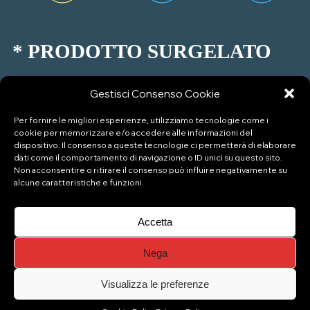
* PRODOTTO SURGELATO
Gestisci Consenso Cookie
* COPERTO € 2,50
Per fornire le migliori esperienze, utilizziamo tecnologie come i
cookie per memorizzare e/o accedere alle informazioni del
dispositivo. Il consenso a queste tecnologie ci permetterà di elaborare
dati come il comportamento di navigazione o ID unici su questo sito.
Non acconsentire o ritirare il consenso può influire negativamente su
alcune caratteristiche e funzioni.
P.IVA: 04333880989
Accetta
Nega
© Copyright 2026 Naviglio Pizzeria Gelateria
Top
Visualizza le preferenze