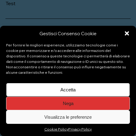
Test
Gestisci Consenso Cookie
Per fornire le migliori esperienze, utilizziamo tecnologie come i
cookie per memorizzare e/o accedere alle informazioni del
dispositivo. Il consenso a queste tecnologie ci permetterà di elaborare
P.IVA: 04333880989
dati come il comportamento di navigazione o ID unici su questo sito.
Non acconsentire o ritirare il consenso può influire negativamente su
alcune caratteristiche e funzioni.
© Copyright 2026 Naviglio Pizzeria Gelateria
Accetta
Top
Nega
Visualizza le preferenze
Cookie Policy
Privacy Policy
Gestisci consenso