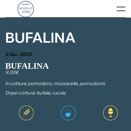
Skip
to
Menu
content
CHI SIAMO
BUFALINA
CONTATTI
2 Giu , 2023 -
IL NOSTRO MENU’
BUFALINA
9,00€
In cottura: pomodoro, mozzarella, pomodorini
Dopo cottura: bufala, rucola