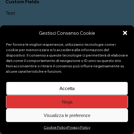
Custom Fields
Test
Gestisci Consenso Cookie
Per fornire le migliori esperienze, utilizziamo tecnologie come i
cookie per memorizzare e/o accedere alle informazioni del
dispositivo. Il consenso a queste tecnologie ci permetterà di elaborare
dati come il comportamento di navigazione o ID unici su questo sito.
Non acconsentire o ritirare il consenso può influire negativamente su
P.IVA: 04333880989
alcune caratteristiche e funzioni.
Accetta
© Copyright 2026 Naviglio Pizzeria Gelateria
Nega
Top
Visualizza le preferenze
Cookie Policy
Privacy Policy
Gestisci consenso