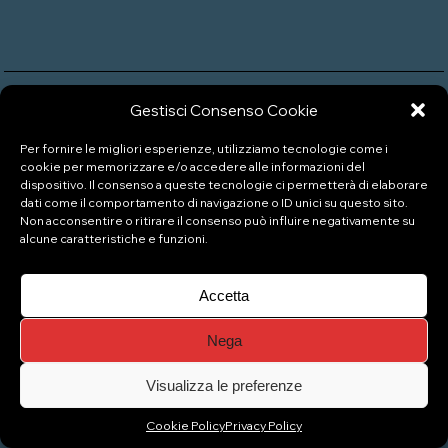
Gestisci Consenso Cookie
P.IVA: 04333880989
Per fornire le migliori esperienze, utilizziamo tecnologie come i
cookie per memorizzare e/o accedere alle informazioni del
dispositivo. Il consenso a queste tecnologie ci permetterà di elaborare
© Copyright 2026 Naviglio Pizzeria Gelateria
dati come il comportamento di navigazione o ID unici su questo sito.
Non acconsentire o ritirare il consenso può influire negativamente su
alcune caratteristiche e funzioni.
Top
Accetta
Nega
Visualizza le preferenze
Cookie Policy
Privacy Policy
Gestisci consenso