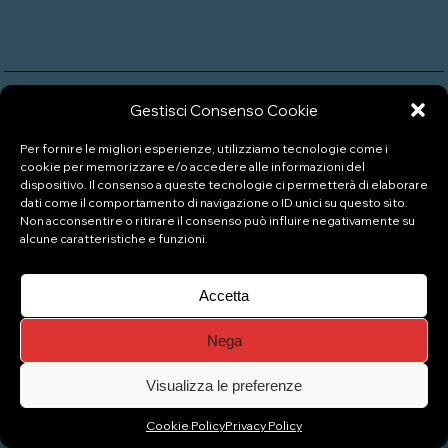
Gestisci Consenso Cookie
P.IVA: 04333880989
Per fornire le migliori esperienze, utilizziamo tecnologie come i
cookie per memorizzare e/o accedere alle informazioni del
dispositivo. Il consenso a queste tecnologie ci permetterà di elaborare
© Copyright 2026 Naviglio Pizzeria Gelateria
dati come il comportamento di navigazione o ID unici su questo sito.
Non acconsentire o ritirare il consenso può influire negativamente su
alcune caratteristiche e funzioni.
Top
Accetta
Nega
Visualizza le preferenze
Cookie Policy
Privacy Policy
Gestisci consenso