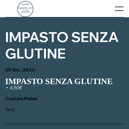
Skip
to
Menu
content
CHI SIAMO
IMPASTO SENZA
CONTATTI
GLUTINE
IL NOSTRO MENU’
25 Giu , 2023 -
IMPASTO SENZA GLUTINE
+ 4,50€
Custom Fields
Test