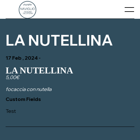
Skip
to
Menu
content
CHI SIAMO
LA NUTELLINA
CONTATTI
17 Feb , 2024 -
IL NOSTRO MENU’
LA NUTELLINA
5,00€
focaccia con nutella
Custom Fields
Test