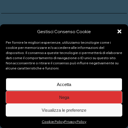
P.IVA: 04333880989
Gestisci Consenso Cookie
Per fornire le migliori esperienze, utilizziamo tecnologie come i
cookie per memorizzare e/o accedere alle informazioni del
© Copyright 2026 Naviglio Pizzeria Gelateria
dispositivo. Il consenso a queste tecnologie ci permetterà di elaborare
dati come il comportamento di navigazione o ID unici su questo sito.
Top
Non acconsentire o ritirare il consenso può influire negativamente su
alcune caratteristiche e funzioni.
Accetta
Nega
Visualizza le preferenze
Cookie Policy
Privacy Policy
Gestisci consenso