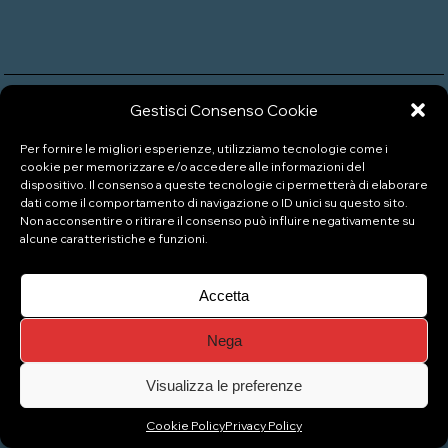
Gestisci Consenso Cookie
P.IVA: 04333880989
Per fornire le migliori esperienze, utilizziamo tecnologie come i
cookie per memorizzare e/o accedere alle informazioni del
dispositivo. Il consenso a queste tecnologie ci permetterà di elaborare
dati come il comportamento di navigazione o ID unici su questo sito.
© Copyright 2026 Naviglio Pizzeria Gelateria
Non acconsentire o ritirare il consenso può influire negativamente su
alcune caratteristiche e funzioni.
Top
Accetta
Nega
Visualizza le preferenze
Cookie Policy
Privacy Policy
Gestisci consenso