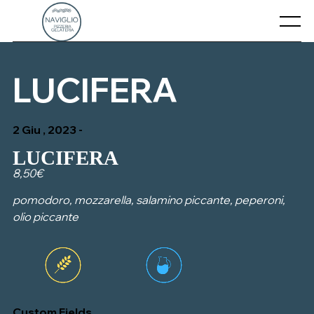
Skip
to
Menu
content
CHI SIAMO
LUCIFERA
CONTATTI
2 Giu , 2023 -
IL NOSTRO MENU’
LUCIFERA
8,50€
pomodoro, mozzarella, salamino piccante, peperoni,
olio piccante
Custom Fields