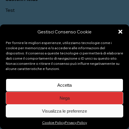
Test
Gestisci Consenso Cookie
Per fornire le migliori esperienze, utilizziamo tecnologie come i
cookie per memorizzare e/o accedere alle informazioni del
dispositivo. Il consenso a queste tecnologie ci permetterà di elaborare
dati come il comportamento di navigazione o ID unici su questo sito.
Non acconsentire o ritirare il consenso può influire negativamente su
P.IVA: 04333880989
alcune caratteristiche e funzioni.
Accetta
© Copyright 2026 Naviglio Pizzeria Gelateria
Nega
Top
Visualizza le preferenze
Cookie Policy
Privacy Policy
Gestisci consenso