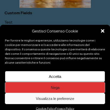
Custom Fields
Test
Gestisci Consenso Cookie
Per fornire le migliori esperienze, utilizziamo tecnologie come i
cookie per memorizzare e/o accedere alle informazioni del
dispositivo. Il consenso a queste tecnologie ci permetterà di elaborare
dati come il comportamento di navigazione o ID unici su questo sito.
Non acconsentire o ritirare il consenso può influire negativamente su
alcune caratteristiche e funzioni.
P.IVA: 04333880989
Accetta
Nega
© Copyright 2026 Naviglio Pizzeria Gelateria
Top
Visualizza le preferenze
Cookie Policy
Privacy Policy
Gestisci consenso