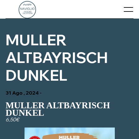
Skip
to
Menu
content
CHI SIAMO
MULLER
CONTATTI
ALTBAYRISCH
IL NOSTRO MENU’
DUNKEL
31 Ago , 2024 -
MULLER ALTBAYRISCH
DUNKEL
6,50€