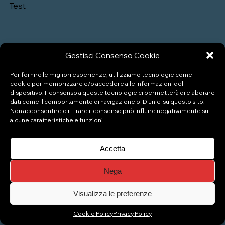
Test
Gestisci Consenso Cookie
Per fornire le migliori esperienze, utilizziamo tecnologie come i
cookie per memorizzare e/o accedere alle informazioni del
dispositivo. Il consenso a queste tecnologie ci permetterà di elaborare
P.IVA: 04333880989
dati come il comportamento di navigazione o ID unici su questo sito.
Non acconsentire o ritirare il consenso può influire negativamente su
alcune caratteristiche e funzioni.
© Copyright 2026 Naviglio Pizzeria Gelateria
Accetta
Top
Nega
Visualizza le preferenze
Cookie Policy
Privacy Policy
Gestisci consenso