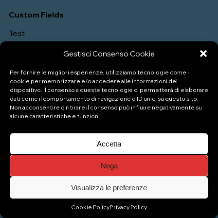
Custom Fields
Test
Gestisci Consenso Cookie
Per fornire le migliori esperienze, utilizziamo tecnologie come i
cookie per memorizzare e/o accedere alle informazioni del
dispositivo. Il consenso a queste tecnologie ci permetterà di elaborare
dati come il comportamento di navigazione o ID unici su questo sito.
Non acconsentire o ritirare il consenso può influire negativamente su
alcune caratteristiche e funzioni.
P.IVA: 04333880989
Accetta
© Copyright 2026 Naviglio Pizzeria Gelateria
Nega
Top
Visualizza le preferenze
Cookie Policy
Privacy Policy
Gestisci consenso