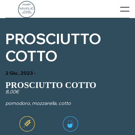
Skip
to
Menu
content
CHI SIAMO
PROSCIUTTO
CONTATTI
COTTO
IL NOSTRO MENU’
2 Giu , 2023 -
PROSCIUTTO COTTO
8,00€
pomodoro, mozzarella, cotto