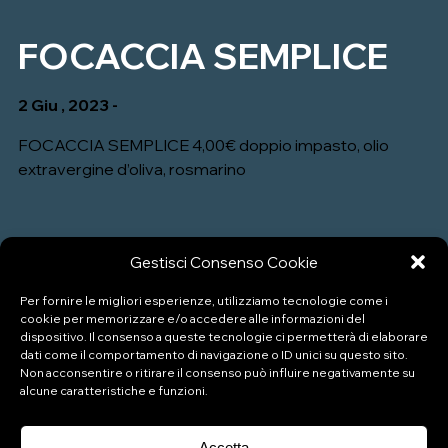
FOCACCIA SEMPLICE
2 Giu , 2023 -
FOCACCIA SEMPLICE 4,00€ doppio impasto, olio
extravergine d’oliva, rosmarino
Gestisci Consenso Cookie
Per fornire le migliori esperienze, utilizziamo tecnologie come i
cookie per memorizzare e/o accedere alle informazioni del
dispositivo. Il consenso a queste tecnologie ci permetterà di elaborare
dati come il comportamento di navigazione o ID unici su questo sito.
Non acconsentire o ritirare il consenso può influire negativamente su
alcune caratteristiche e funzioni.
P.IVA: 04333880989
Accetta